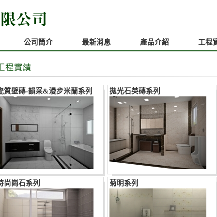
公司簡介
最新消息
產品介紹
工程
瓷質壁磚-韻采&漫步米蘭系列
拋光石英磚系列
時尚崗石系列
菊明系列