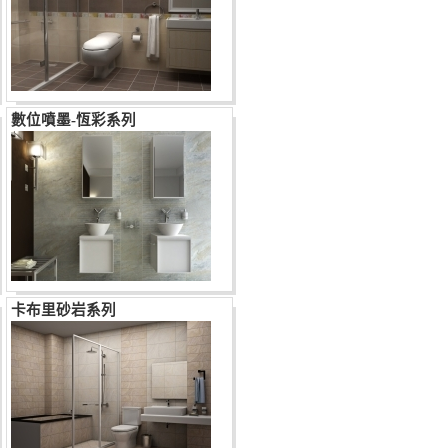
數位噴墨-恆彩系列
卡布里砂岩系列